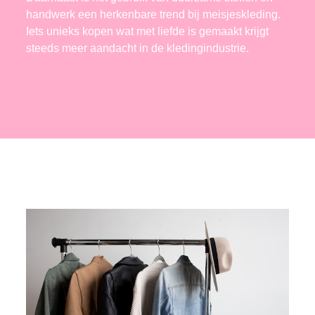
handwerk een herkenbare trend bij meisjeskleding.
Iets unieks kopen wat met liefde is gemaakt krijgt
steeds meer aandacht in de kledingindustrie.